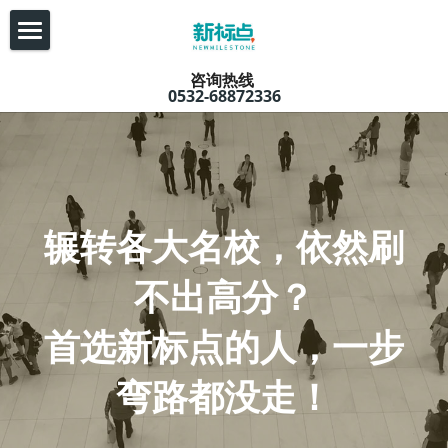
首页
咨询热线 
0532-68872336
师资
托福
没基础？没兴趣？没自
朗思
信？
雅思
来新标点，10 小时脱胎
欧洲语系
亚洲语系
换骨！
SAT&SSAT
辗转各大高校，依然刷不出高分？首选新标点的人一
步到位
GRE&GMAT